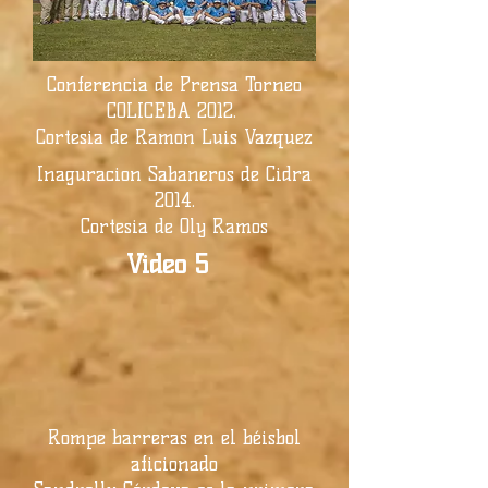
Conferencia de Prensa Torneo
COLICEBA 2012.
Cortesia de Ramon Luis Vazquez
Inaguracion Sabaneros de Cidra
2014.
Cortesia de Oly Ramos
Video 5
Rompe barreras en el béisbol
aficionado