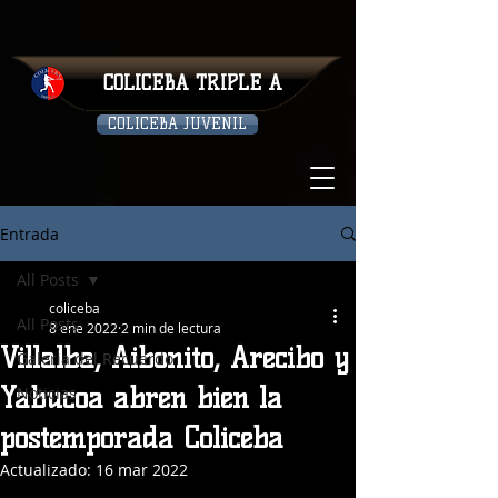
COLICEBA TRIPLE A
COLICEBA JUVENIL
Entrada
All Posts
coliceba
All Posts
8 ene 2022
2 min de lectura
Villalba, Aibonito, Arecibo y
Galeria del Recuerdo
Yabucoa abren bien la
Noticias
postemporada Coliceba
Actualizado:
16 mar 2022