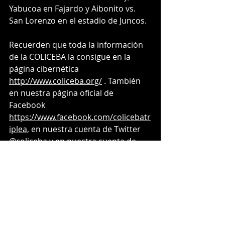
Yabucoa en Fajardo y Aibonito vs. 
San Lorenzo en el estadio de Juncos.
Recuerden que toda la información 
de la COLICEBA la consigue en la 
página cibernética 
http://www.coliceba.org/
 . También 
en nuestra página oficial de 
Facebook 
https://www.facebook.com/colicebatr
iplea,
 en nuestra cuenta de Twitter 
@coliceba y en nuestra cuenta de 
Instagram @coliceba
--