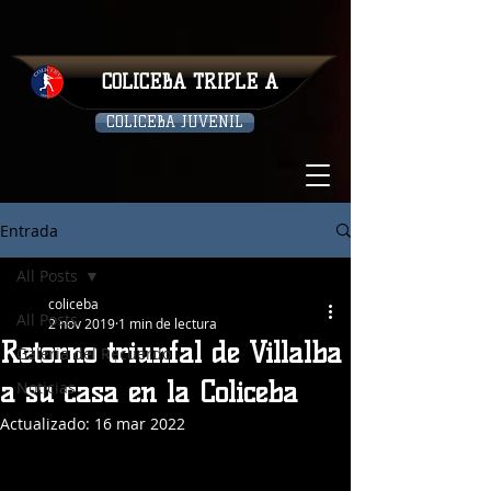
COLICEBA TRIPLE A
COLICEBA JUVENIL
Entrada
All Posts
coliceba
All Posts
2 nov 2019
1 min de lectura
Retorno triunfal de Villalba
Galeria del Recuerdo
a su casa en la Coliceba
Noticias
Actualizado:
16 mar 2022