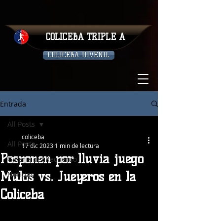
COLICEBA TRIPLE A
COLICEBA JUVENIL
Entrada
All Posts
coliceba
All Posts
17 dic 2023
1 min de lectura
Posponen por lluvia juego
Galeria del Recuerdo
Mulos vs. Jueyeros en la
Noticias
Coliceba