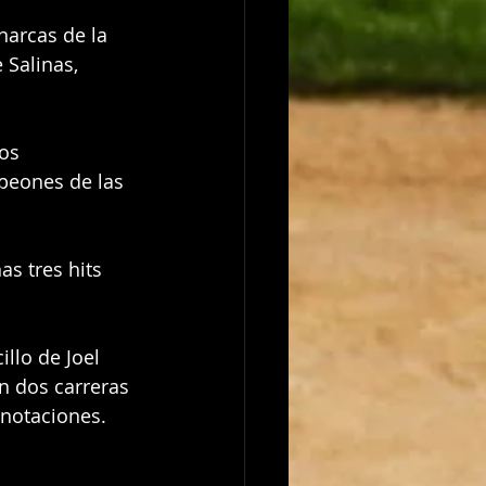
arcas de la 
 Salinas, 
os 
peones de las 
s tres hits 
llo de Joel 
n dos carreras 
anotaciones. 