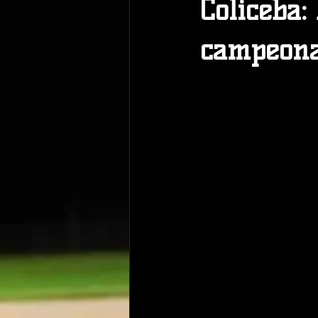
Coliceba:
campeona