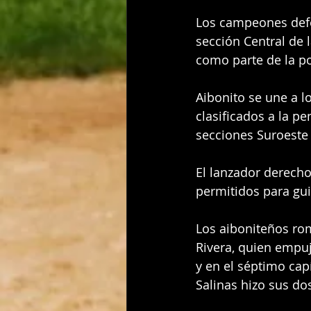
Los campeones defe
sección Central de l
como parte de la p
Aibonito se une a l
clasificados a la p
secciones Suroeste 
El lanzador derecho
permitidos para guia
Los aiboniteños rom
Rivera, quien empuj
y en el séptimo cap
Salinas hizo sus do