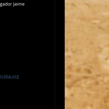
ugador Jaime 
iceba.org