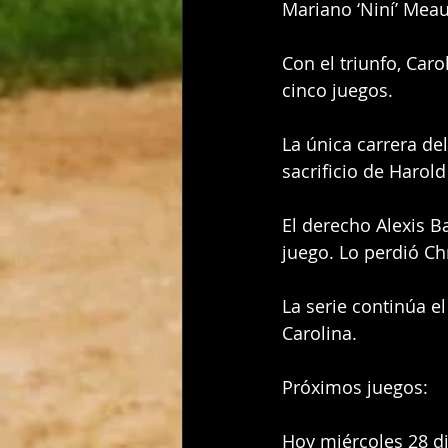
Mariano ‘Niní’ Meau
Con el triunfo, Car
cinco juegos.
La única carrera de
sacrificio de Harold
El derecho Alexis B
juego. Lo perdió Ch
La serie continúa e
Carolina.
Próximos juegos:
Hoy miércoles 28 d