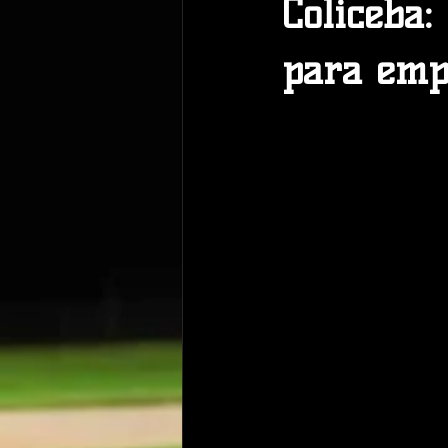
Coliceba:
para empa