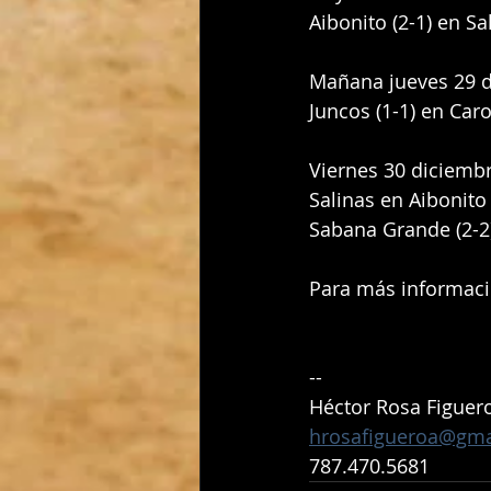
Aibonito (2-1) en Sa
Mañana jueves 29 
Juncos (1-1) en Caro
Viernes 30 diciemb
Salinas en Aibonito
Sabana Grande (2-2) 
Para más informació
-- 
Héctor Rosa Figuer
hrosafigueroa@gma
787.470.5681