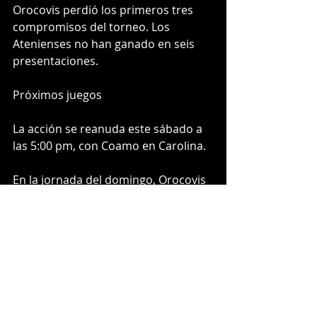
Orocovis perdió los primeros tres 
compromisos del torneo. Los 
Atenienses no han ganado en seis 
presentaciones. 
Próximos juegos
La acción se reanuda este sábado a 
las 5:00 pm, con Coamo en Carolina.
En la jornada del domingo, Orocovis 
jugará en Cidra, Juncos en Yabucoa, 
Aguas Buenas en Manatí y Aibonito 
en Villalba. Todos desde las 10:00 am.
-- 
-- 
Héctor Rosa Figueroa
Oficial de Prensa COLICEBA Superior