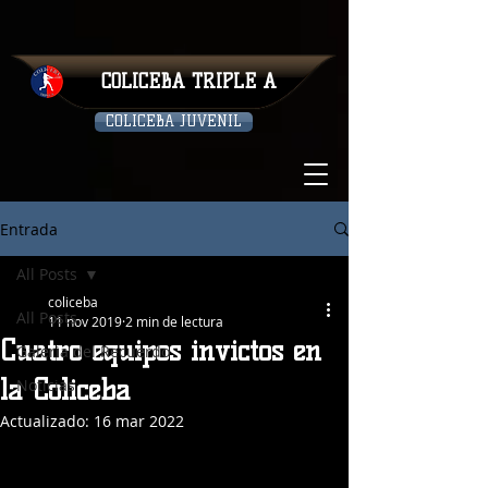
COLICEBA TRIPLE A
COLICEBA JUVENIL
Entrada
All Posts
coliceba
All Posts
11 nov 2019
2 min de lectura
Cuatro equipos invictos en
Galeria del Recuerdo
la Coliceba
Noticias
Actualizado:
16 mar 2022