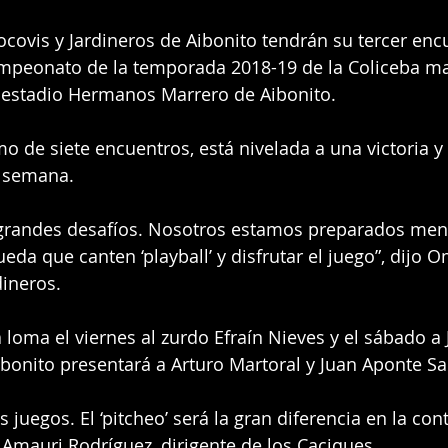
covis y Jardineros de Aibonito tendrán su tercer encu
campeonato de la temporada 2018-19 de la Coliceba m
l estadio Hermanos Marrero de Aibonito.
mo de siete encuentros, está nivelada a una victoria y
e semana.
grandes desafíos. Nosotros estamos preparados men
eda que canten ‘playball’ y disfrutar el juego”, dijo 
dineros.
a loma el viernes al zurdo Efraín Nieves y el sábado a
ibonito presentará a Arturo Martoral y Juan Aponte Sa
 juegos. El ‘pitcheo’ será la gran diferencia en la con
ó Amauri Rodríguez, dirigente de los Caciques.