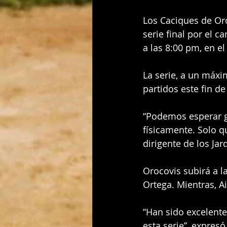
Los Caciques de Oro
serie final por el 
a las 8:00 pm, en e
La serie, a un máxi
partidos este fin d
“Podemos esperar 
físicamente. Solo qu
dirigente de los Jar
Orocovis subirá a l
Ortega. Mientras, A
“Han sido excelentes
esta serie”, expres