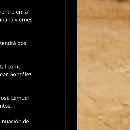
entro en la 
añana viernes 
 tendrá dos 
tal como 
Omar González, 
 José Lemuel 
ntos.
tinuación de 