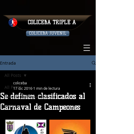
COLICEBA TRIPLE A
COLICEBA JUVENIL
Entrada
All Posts
coliceba
All Posts
17 dic 2016
1 min de lectura
Se definen clasificados al
Galeria del Recuerdo
Carnaval de Campeones
Noticias