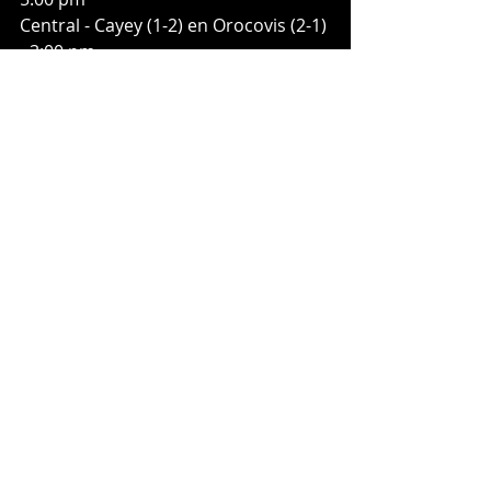
Central - Cayey (1-2) en Orocovis (2-1) 
- 3:00 pm
Este - Aguas Buenas (1-1) en Yabucoa 
(1-1) - 3:00 pm
Noreste - Río Grande (0-2) en 
Luquillo (2-0) - 4:00 pm
Entradas recientes
Ver todo