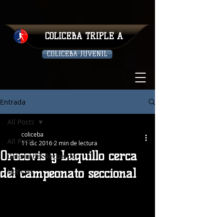
COLICEBA TRIPLE A
COLICEBA JUVENIL
Entrada
All Posts
coliceba
All Posts
11 dic 2016
2 min de lectura
Orocovis y Luquillo cerca
Galeria del Recuerdo
del campeonato seccional
Noticias