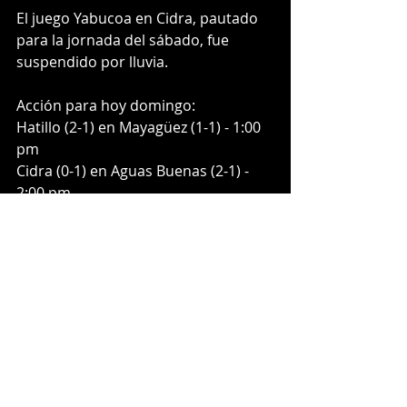
El juego Yabucoa en Cidra, pautado 
para la jornada del sábado, fue 
suspendido por lluvia. 
Acción para hoy domingo:
Hatillo (2-1) en Mayagüez (1-1) - 1:00 
pm
Cidra (0-1) en Aguas Buenas (2-1) - 
2:00 pm
Toa Alta (0-1) en Moca (1-1) - 3:00 pm
Cayey (3-0) en Orocovis (1-1) - 3:00 
pm
Aibonito (0-2) en Villalba (1-2) - 3:00 
pm
Luquillo (1-1) en Río Grande (0-2) - 
4:00 pm