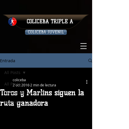
COLICEBA TRIPLE A
COLICEBA JUVENIL
Entrada
All Posts
coliceba
All Posts
2 oct 2016
2 min de lectura
Toros y Marlins siguen la
Galeria del Recuerdo
ruta ganadora
Noticias