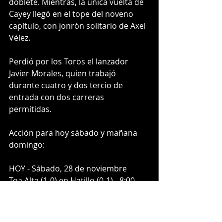
doblete. Mientras, la única vuelta de 
Cayey llegó en el tope del noveno 
capítulo, con jonrón solitario de Axel 
Vélez. 
Perdió por los Toros el lanzador 
Javier Morales, quien trabajó 
durante cuatro y dos tercio de 
entrada con dos carreras 
permitidas. 
Acción para hoy sábado y mañana 
domingo: 
HOY - Sábado, 28 de noviembre  
Toa Alta (1-0) en Hatillo (0-1) - 8:00 
pm 
Orocovis (0-1) en Aibonito (1-0) - 8:00 
pm 