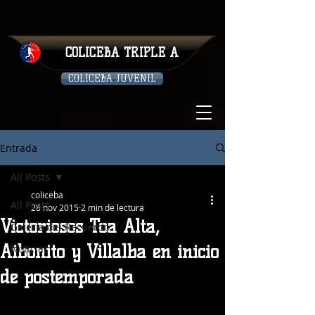
COLICEBA TRIPLE A
COLICEBA JUVENIL
Entrada
All Posts
coliceba
All Posts
28 nov 2015
2 min de lectura
Victoriosos Toa Alta,
Galeria del Recuerdo
Aibonito y Villalba en inicio
Noticias
de postemporada