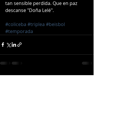
tan sensible perdida. Que en paz 
descanse "Doña Lelé". 
#coliceba
#triplea
#beisbol
#temporada
Entradas recientes
Ver todo