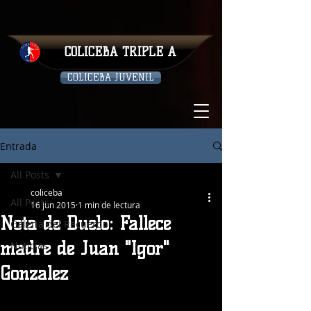
COLICEBA TRIPLE A
COLICEBA JUVENIL
Entrada
All Posts
coliceba
All Posts
16 jun 2015
1 min de lectura
Nota de Duelo: Fallece
Galeria del Recuerdo
madre de Juan "Igor"
Noticias
Gonzalez