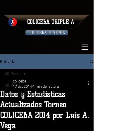
COLICEBA TRIPLE A
COLICEBA JUVENIL
Entrada
All Posts
coliceba
All Posts
17 oct 2014
1 min de lectura
Datos y Estadisticas
Galeria del Recuerdo
Actualizados Torneo
Noticias
COLICEBA 2014 por Luis A.
Vega