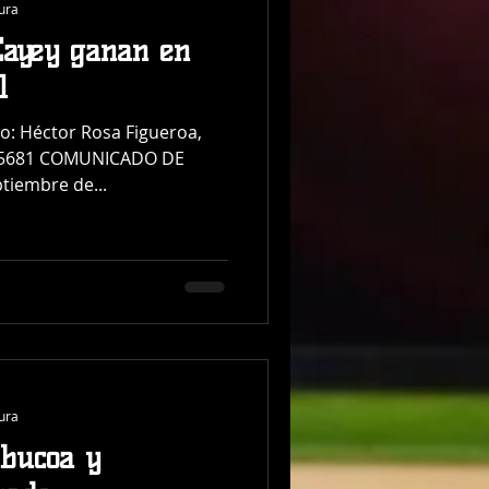
tura
Cayey ganan en
l
to: Héctor Rosa Figueroa,
70-5681 COMUNICADO DE
iembre de...
tura
bucoa y