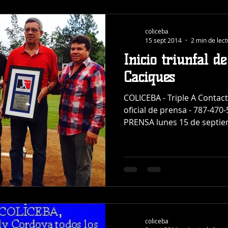
coliceba
15 sept 2014
2 min de lec
Inicio triunfal d
Caciques
COLICEBA - Triple A Contac
oficial de prensa - 787-4
PRENSA lunes 15 de septie
coliceba