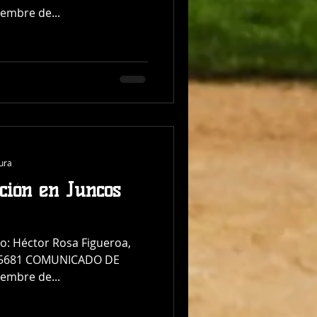
embre de...
tura
ción en Juncos
to: Héctor Rosa Figueroa,
70-5681 COMUNICADO DE
embre de...