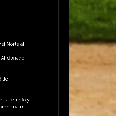
el Norte al 
 
 Aficionado 
6 de 
s al triunfo y 
caron cuatro 