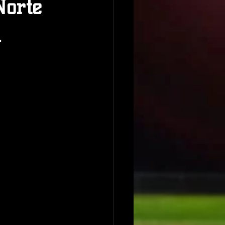
Norte
a