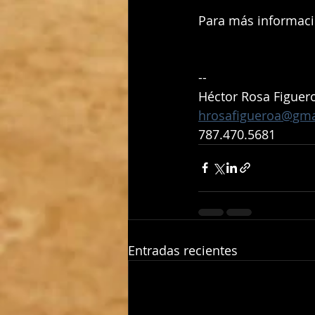
Para más informació
-- 
Héctor Rosa Figuer
hrosafigueroa@gma
787.470.5681
Entradas recientes