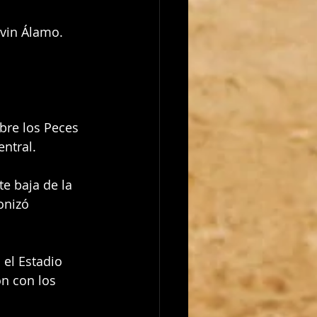
vin Álamo. 
bre los Peces 
entral.
e baja de la 
onizó 
 el Estadio 
n con los 