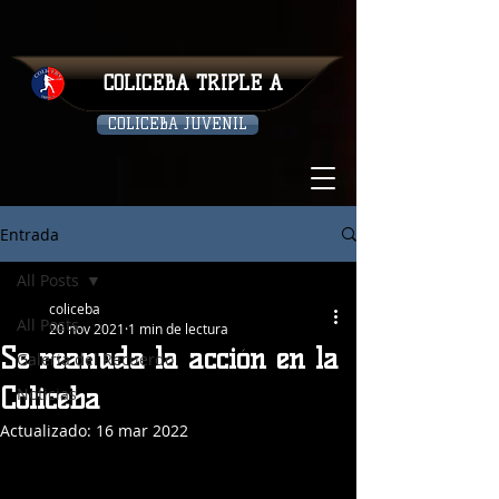
COLICEBA TRIPLE A
COLICEBA JUVENIL
Entrada
All Posts
coliceba
All Posts
20 nov 2021
1 min de lectura
Se reanuda la acción en la
Galeria del Recuerdo
Coliceba
Noticias
Actualizado:
16 mar 2022