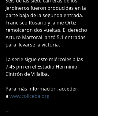
Seis de las siete carreras de los 
Jardineros fueron producidas en la 
parte baja de la segunda entrada. 
Francisco Rosario y Jaime Ortiz 
remolcaron dos vueltas. El derecho 
Arturo Martoral lanzó 5.1 entradas 
para llevarse la victoria.
La serie sigue este miércoles a las 
7:45 pm en el Estadio Herminio 
Cintrón de Villalba. 
Para más información, acceder 
a 
www.coliceba.org
-- 
Héctor Rosa Figueroa
hrosafigueroa@gmail.com