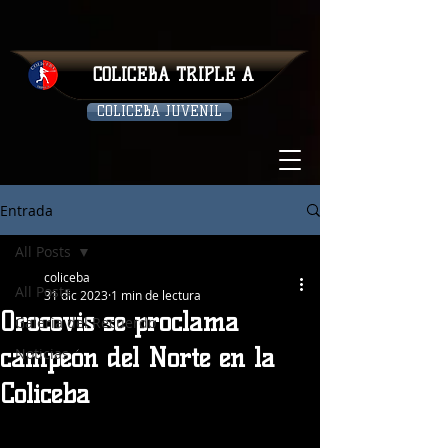
COLICEBA TRIPLE A
COLICEBA JUVENIL
Entrada
All Posts
coliceba
All Posts
31 dic 2023
1 min de lectura
Orocovis se proclama
Galeria del Recuerdo
campeón del Norte en la
Noticias
Coliceba