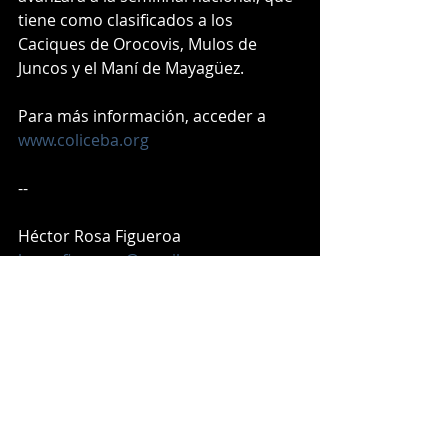
tiene como clasificados a los 
Caciques de Orocovis, Mulos de 
Juncos y el Maní de Mayagüez.
Para más información, acceder a 
www.coliceba.org
-- 
Héctor Rosa Figueroa
hrosafigueroa@gmail.com
787.470.5681
Entradas recientes
Ver todo