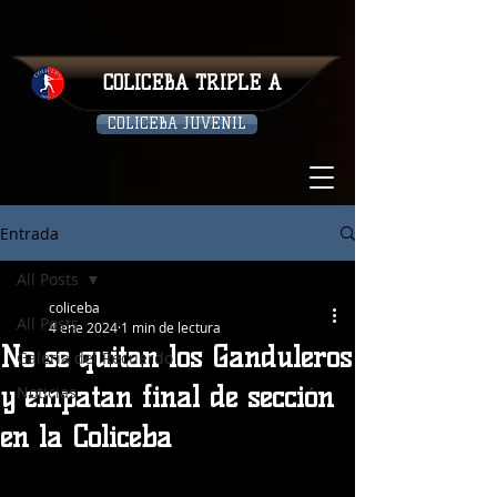
COLICEBA TRIPLE A
COLICEBA JUVENIL
Entrada
All Posts
coliceba
All Posts
4 ene 2024
1 min de lectura
No se quitan los Ganduleros
Galeria del Recuerdo
y empatan final de sección
Noticias
en la Coliceba