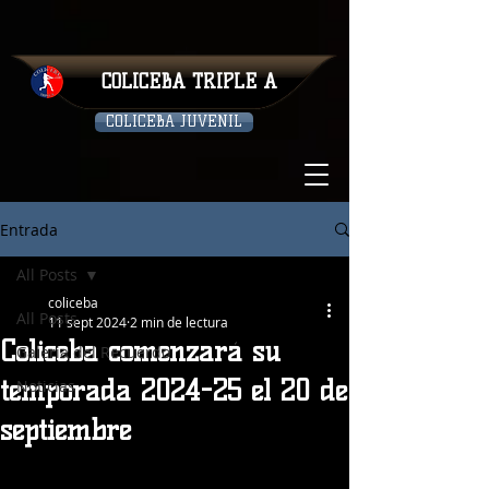
COLICEBA TRIPLE A
COLICEBA JUVENIL
Entrada
All Posts
coliceba
All Posts
11 sept 2024
2 min de lectura
Coliceba comenzará su
Galeria del Recuerdo
temporada 2024-25 el 20 de
Noticias
septiembre