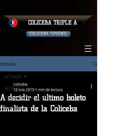
COLICEBA TRIPLE A
COLICEBA JUVENIL
Entrada
All Posts
coliceba
All Posts
18 ene 2019
1 min de lectura
A decidir el último boleto
Galeria del Recuerdo
finalista de la Coliceba
Noticias