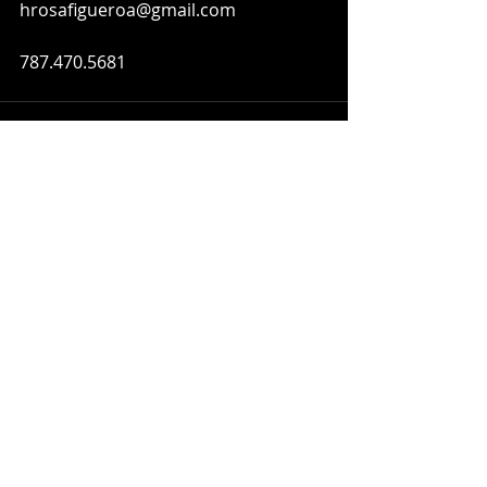
hrosafigueroa@gmail.com
787.470.5681
Entradas recientes
Ver todo