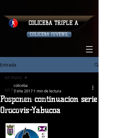
COLICEBA TRIPLE A
COLICEBA JUVENIL
Entrada
All Posts
coliceba
All Posts
3 ene 2017
1 min de lectura
Posponen continuación serie
Galeria del Recuerdo
Orocovis-Yabucoa
Noticias