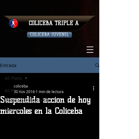
COLICEBA TRIPLE A
COLICEBA JUVENIL
Entrada
All Posts
coliceba
All Posts
30 nov 2016
1 min de lectura
Suspendida acción de hoy
Galeria del Recuerdo
miércoles en la Coliceba
Noticias