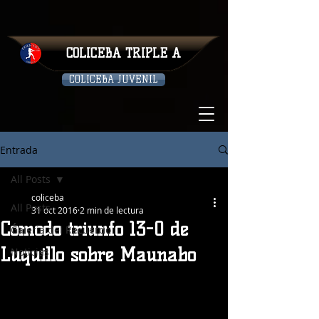
COLICEBA TRIPLE A
COLICEBA JUVENIL
Entrada
All Posts
coliceba
All Posts
31 oct 2016
2 min de lectura
Cómodo triunfo 13-0 de
Galeria del Recuerdo
Luquillo sobre Maunabo
Noticias