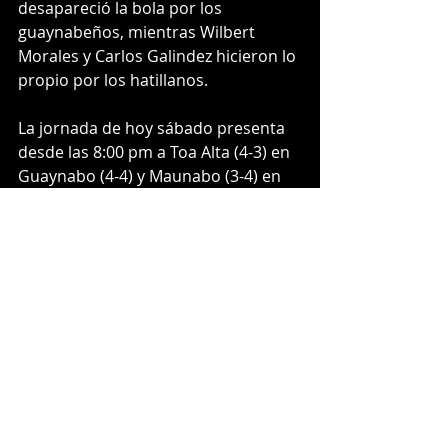
desapareció la bola por los 
guaynabeños, mientras Wilbert 
Morales y Carlos Galindez hicieron lo 
propio por los hatillanos. 
La jornada de hoy sábado presenta 
desde las 8:00 pm a Toa Alta (4-3) en 
Guaynabo (4-4) y Maunabo (3-4) en 
Ceiba (3-4).  En la acción del 
domingo, a las 3:00 pm estarán 
Hatillo en Orocovis,Cayey en Villalba 
y Humacao en Yabucoa.  Mientras a 
las 4:00 pm, Cidra en Arroyo. 
#coliceba
#triplea
#beisbol
#temporada