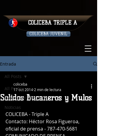
COLICEBA TRIPLE A
COLICEBA JUVENIL
Entrada
All Posts
coliceba
All Posts
17 oct 2014
2 min de lectura
Sólidos Bucaneros y Mulos
Galeria del Recuerdo
Noticias
COLICEBA - Triple A 
Contacto: Héctor Rosa Figueroa, 
oficial de prensa - 787-470-5681 